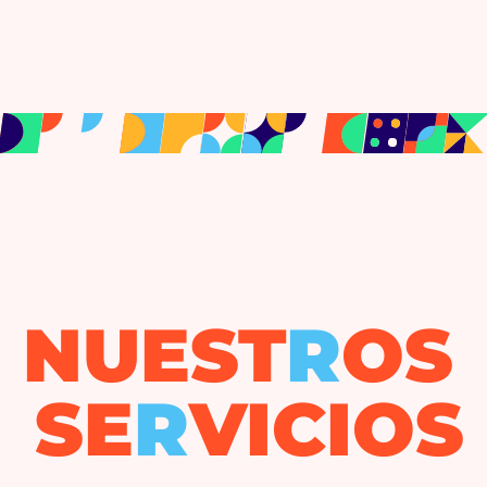
NUEST
R
OS
SE
R
VICIOS